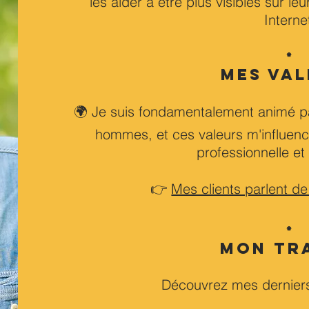
les aider à être plus visibles sur le
Interne
*
MES VA
🌍 Je suis fondamentalement animé pa
hommes, et ces valeurs m'influen
professionnelle et
👉
Mes clients parlent 
*
MON TR
Découvrez mes derniers 