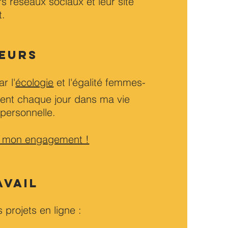
urs réseaux sociaux et leur site
t.
LEURS
r l'
écologie
et l'égalité femmes-
cent chaque jour dans ma vie
 personnelle.
de mon engagement !
AVAIL
projets en ligne :