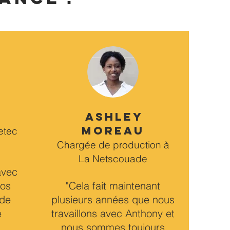
ASHLEY
MOREAU
etec
Chargée de production à
La Netscouade
 avec
éos
"Cela fait maintenant
 de
plusieurs années que nous
e
travaillons avec Anthony et
nous sommes toujours